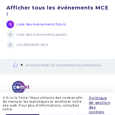
Afficher tous les événements MCE
:
Liste des événements futurs
Liste des événements passés
CALENDRIER MCE
MICROSYSTÈMES ET COMPOSANTS ELECTRONIQUES
Fil
d'Ariane
👨‍🚀 Ici la Terre ! Nous utilisons des cookies afin
Politique
.
de mesurer les statistiques et améliorer notre
de gestion
site web. Pour plus d'informations, consultez
QUI SOMMES-NOUS
MENTIONS LÉGALES
des
GESTION DES COOKIES
POLITIQUE DE GESTION DES COOKIES
notre
POLITIQUE DE CONFIDENTIALITÉ
CONTACT
cookies
Menu