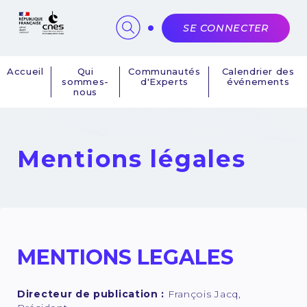
Panneau de gestion des cookies
SE CONNECTER
Accueil
Qui
Communautés
Calendrier des
sommes-
d'Experts
événements
Navigation
nous
principale
Mentions légales
MENTIONS LEGALES
Directeur de publication :
François Jacq,