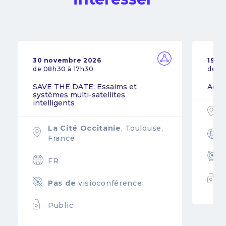
30 novembre 2026
19 n
de 08h30 à 17h30
de 0
SAVE THE DATE: Essaims et
Agil
systèmes multi-satellites
intelligents
La Cité Occitanie
, Toulouse,
France
FR
Pas de
visioconférence
Public