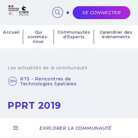
Panneau de gestion des cookies
SE CONNECTER
Accueil
Qui
Communautés
Calendrier des
sommes-
d'Experts
événements
Navigation
nous
principale
Les actualités de la communauté
RTS - Rencontres de
Technologies Spatiales
PPRT 2019
24 avril 2018
EXPLORER LA COMMUNAUTÉ