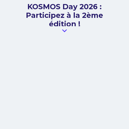
KOSMOS Day 2026 :
Participez à la 2ème
édition !
SIL - Architecture des Systèmes
Informatiques et Génie Logiciel
Invitation | KOSMOS Day 2026 : Participez à
la 2ème édition ! Bonjour à tous, L'an
dernier, nous franchissions une grande
étape avec la transformation de LVCUGEN,
qui faisait peau neuve pour devenir
l'environnement KOSMOS. Grâce à votre
enthousiasme et à votre présence, le tout
premier KOSMOS Day a été un véritable
succès ! Forts de cette belle dynamique, le
CNES a le plaisir de vous convier à la
seconde édition du KOSMOS ...