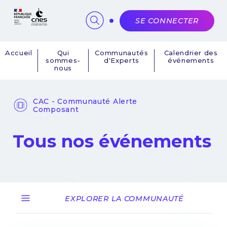
Panneau de gestion des cookies
SE CONNECTER
Accueil
Qui
Communautés
Calendrier des
sommes-
d'Experts
événements
Navigation
nous
principale
CAC - Communauté Alerte
Composant
Tous nos événements
EXPLORER LA COMMUNAUTÉ