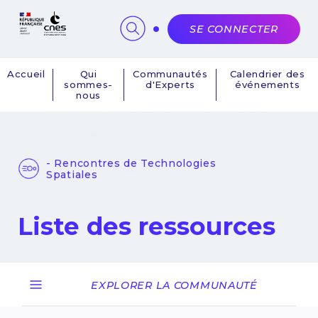
Panneau de gestion des cookies
SE CONNECTER
Accueil
Qui
Communautés
Calendrier des
sommes-
d'Experts
événements
Navigation
nous
principale
- Rencontres de Technologies
Spatiales
Liste des ressources
EXPLORER LA COMMUNAUTÉ