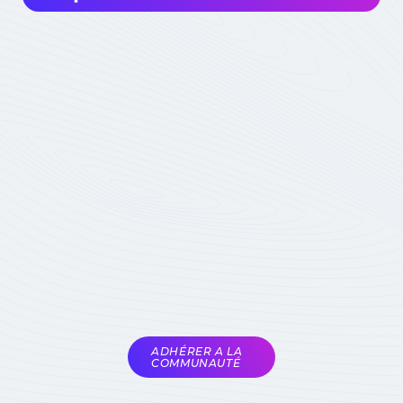
Intéressé à rejoindre la communauté? Avant
de m'impliquer, je dois choisir ma
contribution: simple visiteur, participant
occasionnel à des événements, ou expert
impliqué du domaine :
quel statut choisir
Devenez membre
actif de la
Communauté
Réservé aux seuls
experts du domaine
Soumis à la validation
des animateurs de la
COMET
ADHÉRER A LA
COMMUNAUTÉ