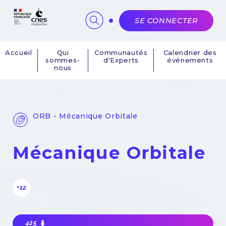
Panneau de gestion des cookies
SE CONNECTER
Accueil
Qui
Communautés
Calendrier des
sommes-
d'Experts
événements
Navigation
nous
principale
ORB - Mécanique Orbitale
Mécanique Orbitale
+12
425