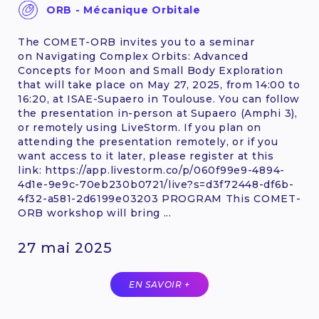
ORB - Mécanique Orbitale
The COMET-ORB invites you to a seminar
on Navigating Complex Orbits: Advanced
Concepts for Moon and Small Body Exploration
that will take place on May 27, 2025, from 14:00 to
16:20, at ISAE-Supaero in Toulouse. You can follow
the presentation in-person at Supaero (Amphi 3),
or remotely using LiveStorm. If you plan on
attending the presentation remotely, or if you
want access to it later, please register at this
link: https://app.livestorm.co/p/060f99e9-4894-
4d1e-9e9c-70eb230b0721/live?s=d3f72448-df6b-
4f32-a581-2d6199e03203 PROGRAM This COMET-
ORB workshop will bring ...
27 mai 2025
EN SAVOIR +