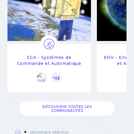
SCA - Systèmes de
ENV - Envir
Commande et Automatique
et Atm
+15
DÉCOUVRIR TOUTES LES
COMMUNAUTÉS
MÉCANIQUE ORBITALE