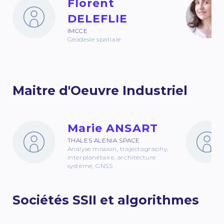
Florent
DELEFLIE
IMCCE
Géodesie spatiale
Maitre d'Oeuvre Industriel
Marie ANSART
THALES ALENIA SPACE
Analyse mission, trajectography,
interplanétaire, architecture
système, GNSS
Sociétés SSII et algorithmes