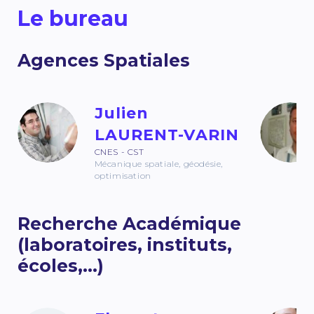
Le bureau
Agences Spatiales
Julien
LAURENT-VARIN
CNES - CST
Mécanique spatiale, géodésie,
optimisation
Recherche Académique
(laboratoires, instituts,
écoles,...)