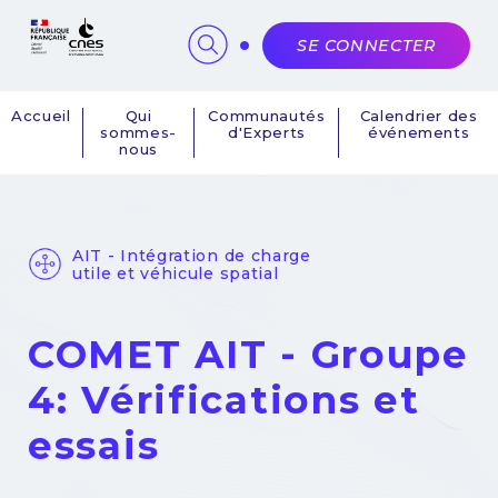
Panneau de gestion des cookies
SE CONNECTER
Accueil
Qui
Communautés
Calendrier des
sommes-
d'Experts
événements
Navigation
nous
principale
AIT - Intégration de charge
utile et véhicule spatial
COMET AIT - Groupe
4: Vérifications et
essais