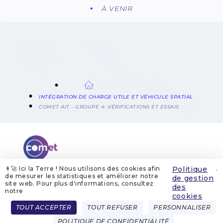
À VENIR
FIL
INTÉGRATION DE CHARGE UTILE ET VÉHICULE SPATIAL
D'ARIANE
COMET AIT - GROUPE 4: VÉRIFICATIONS ET ESSAIS
👨‍🚀 Ici la Terre ! Nous utilisons des cookies afin
Politique
.
de mesurer les statistiques et améliorer notre
de gestion
site web. Pour plus d'informations, consultez
QUI SOMMES-NOUS
MENTIONS LÉGALES
des
GESTION DES COOKIES
POLITIQUE DE GESTION DES COOKIES
notre
POLITIQUE DE CONFIDENTIALITÉ
CONTACT
cookies
Menu
TOUT ACCEPTER
TOUT REFUSER
PERSONNALISER
FRENCH
ENGLISH
Pied
POLITIQUE DE CONFIDENTIALITÉ