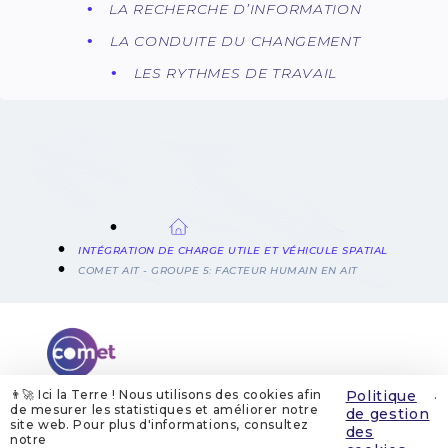
LA RECHERCHE D’INFORMATION
LA CONDUITE DU CHANGEMENT
LES RYTHMES DE TRAVAIL
FIL
INTÉGRATION DE CHARGE UTILE ET VÉHICULE SPATIAL
D'ARIANE
COMET AIT - GROUPE 5: FACTEUR HUMAIN EN AIT
👨‍🚀 Ici la Terre ! Nous utilisons des cookies afin
Politique
.
de mesurer les statistiques et améliorer notre
de gestion
site web. Pour plus d'informations, consultez
QUI SOMMES-NOUS
MENTIONS LÉGALES
des
GESTION DES COOKIES
POLITIQUE DE GESTION DES COOKIES
notre
POLITIQUE DE CONFIDENTIALITÉ
CONTACT