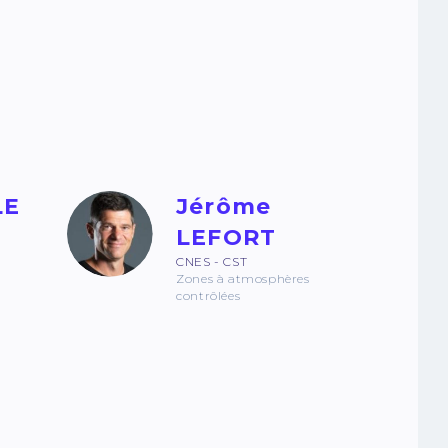
LE
Jérôme
LEFORT
CNES - CST
Zones à atmosphères
contrôlées