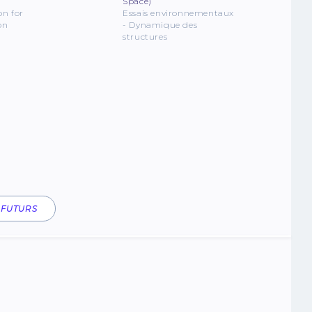
Space)
on for
Essais environnementaux
on
- Dynamique des
structures
 FUTURS