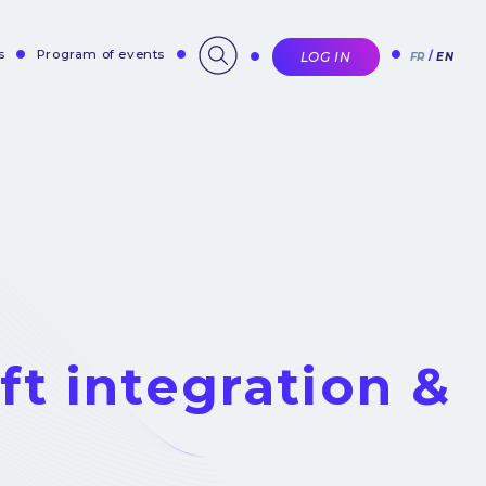
s
Program of events
LOG IN
FR
EN
ft integration &