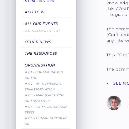
& test activities
knowledge 
this COMET
ABOUT US
integration
ALL OUR EVENTS
The commun
0 UPCOMING | 4 PAST
(Continent
any intere
OTHER NEWS
THE RESOURCES
This COME
ORGANISATION
The commu
G1 - CONTAMINATION
AND AIT
SEE M
G2 - AIT NUMERICAL
TRANSFORMATION
G3 - MANUFACTURING
AND ASSEMBLY
G4 - VERIFICATION AND
TESTS
G5 - HUMAN FACTOR IN
AIT