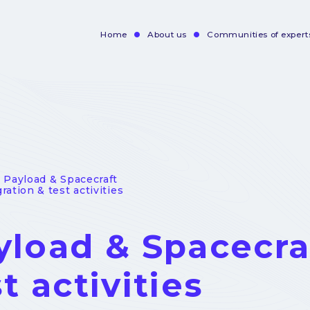
Home
About us
Communities of expert
Navigation
principale
- Payload & Spacecraft
ration & test activities
yload & Spacecra
t activities