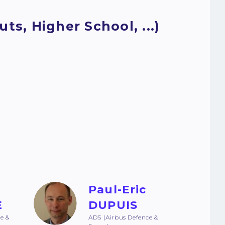
ts, Higher School, ...)
Paul-Eric
E
DUPUIS
e &
ADS (Airbus Defence &