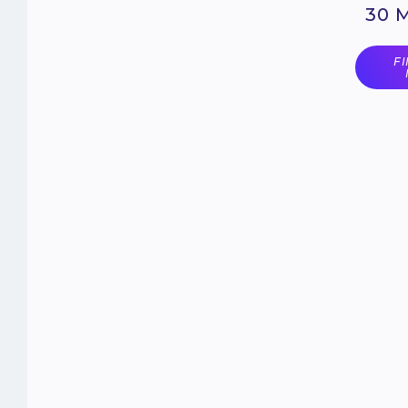
30 
F