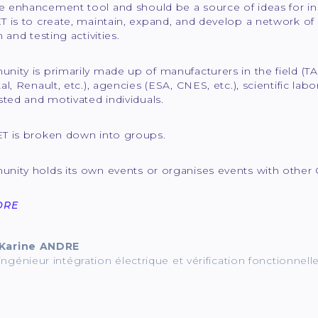
enhancement tool and should be a source of ideas for inno
 is to create, maintain, expand, and develop a network of 
 and testing activities.
ity is primarily made up of manufacturers in the field (TAS
al, Renault, etc.), agencies (ESA, CNES, etc.), scientific labo
sted and motivated individuals.
T is broken down into groups.
nity holds its own events or organises events with other 
ORE
Karine ANDRE
ingénieur intégration électrique et vérification fonctionnell