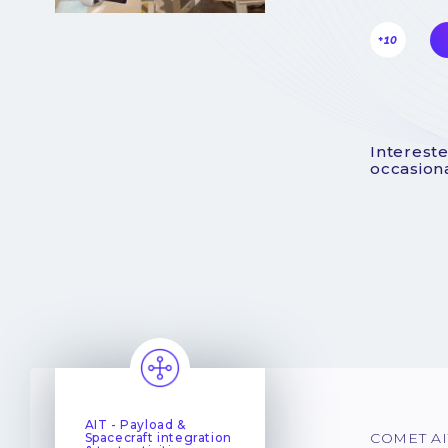
+10
Intereste
occasiona
AIT - Payload &
COMET AIT
Spacecraft integration