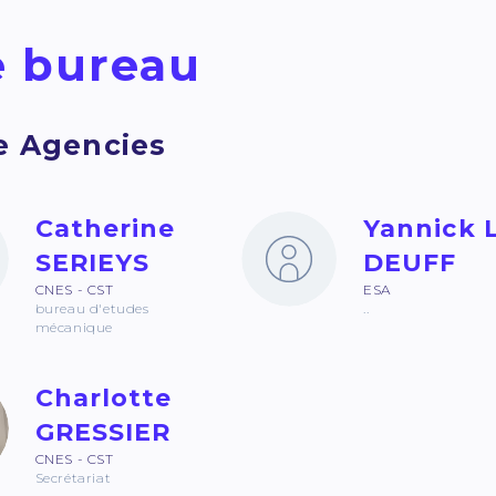
 bureau
e Agencies
Catherine
Yannick 
SERIEYS
DEUFF
CNES - CST
ESA
bureau d'etudes
..
mécanique
Charlotte
GRESSIER
CNES - CST
Secrétariat