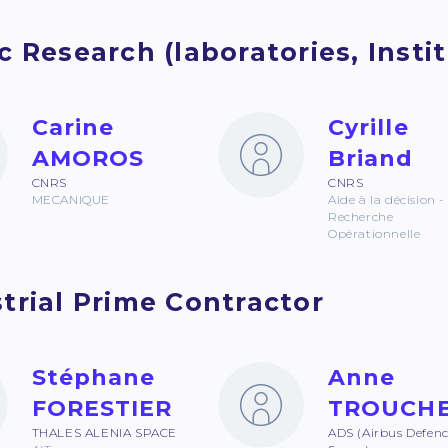
c Research (laboratories, Institu
Carine
Cyrille
AMOROS
Briand
CNRS
CNRS
MECANIQUE
Aide à la décision -
Recherche
Opérationnelle
trial Prime Contractor
Stéphane
Anne
FORESTIER
TROUCH
THALES ALENIA SPACE
ADS (Airbus Defenc