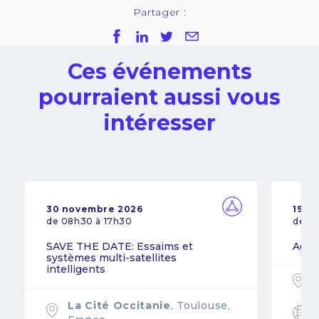
Partager :
Ces événements
pourraient aussi vous
intéresser
30 novembre 2026
19 n
de 08h30 à 17h30
de 0
SAVE THE DATE: Essaims et
Agil
systèmes multi-satellites
intelligents
La Cité Occitanie
, Toulouse,