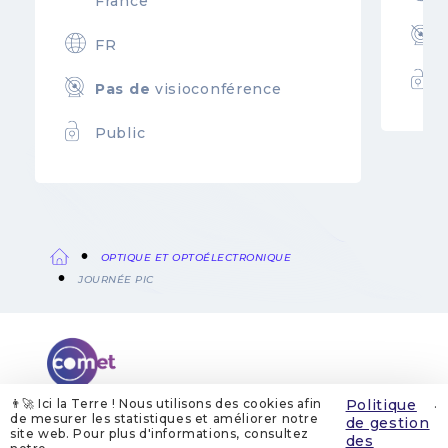
France
FR
Pas de
visioconférence
Public
OPTIQUE ET OPTOÉLECTRONIQUE
Fil
JOURNÉE PIC
d'Ariane
👨‍🚀 Ici la Terre ! Nous utilisons des cookies afin
Politique
.
de mesurer les statistiques et améliorer notre
de gestion
site web. Pour plus d'informations, consultez
QUI SOMMES-NOUS
MENTIONS LÉGALES
des
GESTION DES COOKIES
POLITIQUE DE GESTION DES COOKIES