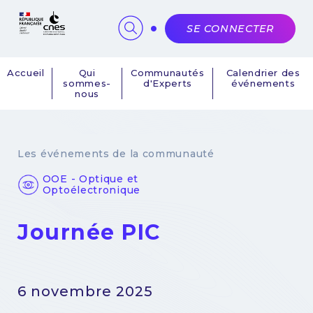
Panneau de gestion des cookies
SE CONNECTER
Accueil
Qui
Communautés
Calendrier des
sommes-
d'Experts
événements
Navigation
nous
principale
Les événements de la communauté
OOE - Optique et
Optoélectronique
Journée PIC
6 novembre 2025