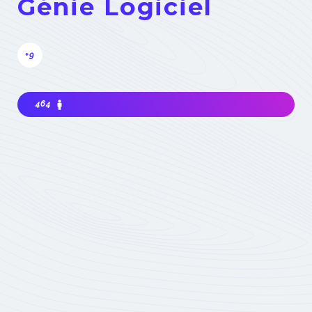
Génie Logiciel
+9
464
Intéressé à rejoindre la communauté? Avant
de m'impliquer, je dois choisir ma
contribution: simple visiteur, participant
occasionnel à des événements, ou expert
impliqué du domaine :
quel statut choisir
Devenez membre
actif de la
Communauté
Réservé aux seuls