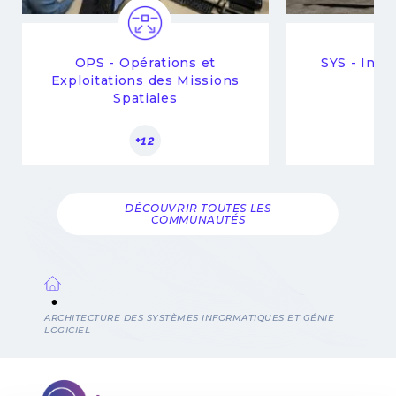
OPS - Opérations et
SYS - Ingé
Exploitations des Missions
Spatiales
+12
DÉCOUVRIR TOUTES LES
COMMUNAUTÉS
Fil
ARCHITECTURE DES SYSTÈMES INFORMATIQUES ET GÉNIE
LOGICIEL
d'Ariane