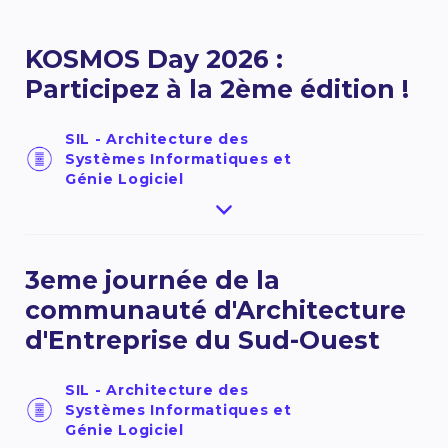
KOSMOS Day 2026 :
Participez à la 2ème édition !
SIL - Architecture des
Systèmes Informatiques et
Génie Logiciel
Invitation | KOSMOS Day 2026 : Participez à la
2ème édition ! Bonjour à tous, L'an dernier, nous
franchissions une grande étape avec la
3eme journée de la
transformation de LVCUGEN, qui faisait peau
neuve pour devenir l'environnement KOSMOS.
communauté d'Architecture
Grâce à votre enthousiasme et à votre présence,
d'Entreprise du Sud-Ouest
le tout premier KOSMOS Day a été un véritable
succès ! Forts de cette belle dynamique, le CNES
a le plaisir de vous convier à la seconde édition
SIL - Architecture des
du KOSMOS ...
Systèmes Informatiques et
Génie Logiciel