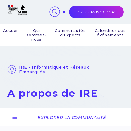
Panneau de gestion des cookies
SE CONNECTER
Accueil
Qui
Communautés
Calendrier des
sommes-
d'Experts
événements
Navigation
nous
principale
IRE - Informatique et Réseaux
Embarqués
A propos de IRE
EXPLORER LA COMMUNAUTÉ