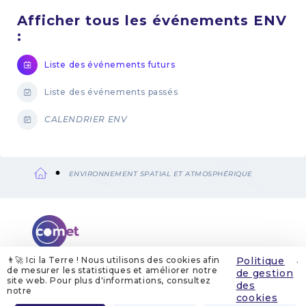
Afficher tous les événements ENV
:
Liste des événements futurs
Liste des événements passés
CALENDRIER ENV
ENVIRONNEMENT SPATIAL ET ATMOSPHÉRIQUE
Fil
d'Ariane
👨‍🚀 Ici la Terre ! Nous utilisons des cookies afin
Politique
.
de mesurer les statistiques et améliorer notre
de gestion
site web. Pour plus d'informations, consultez
QUI SOMMES-NOUS
MENTIONS LÉGALES
des
GESTION DES COOKIES
POLITIQUE DE GESTION DES COOKIES
notre
POLITIQUE DE CONFIDENTIALITÉ
CONTACT
cookies
Menu