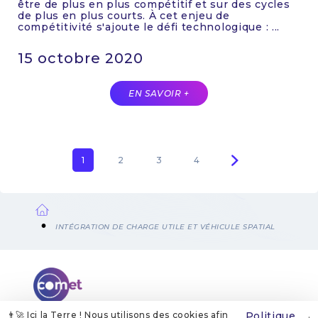
être de plus en plus compétitif et sur des cycles
de plus en plus courts. À cet enjeu de
compétitivité s'ajoute le défi technologique : ...
15 octobre 2020
EN SAVOIR +
Page
1
Page
2
Page
3
Page
4
Pagination
courante
Fil
INTÉGRATION DE CHARGE UTILE ET VÉHICULE SPATIAL
d'Ariane
👨‍🚀 Ici la Terre ! Nous utilisons des cookies afin
Politique
.